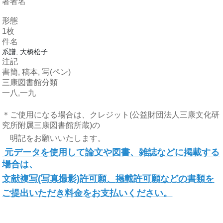
著者名
形態
1枚
件名
系譜, 大橋松子
注記
書簡, 稿本, 写(ペン)
三康図書館分類
一八,一九
＊ご使用になる場合は、クレジット(公益財団法人三康文化研
究所附属三康図書館所蔵)の
明記をお願いいたします。
元データを
使用して論文や図書、雑誌などに掲載する
場合は、
文献複写(写真撮影)許可願、
掲載許可願
な
どの
書類を
ご提出いただき料金をお支払いください。