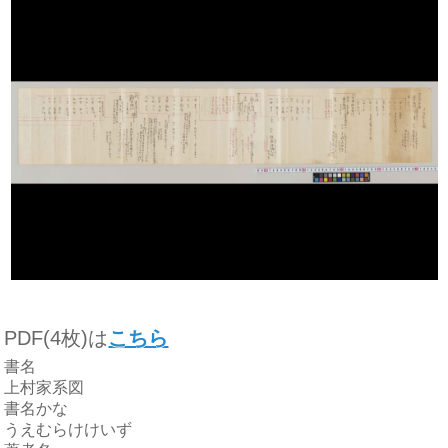
PDF(4枚)は
こちら
書名
上村家系図
書名かな
うえむらけけいず