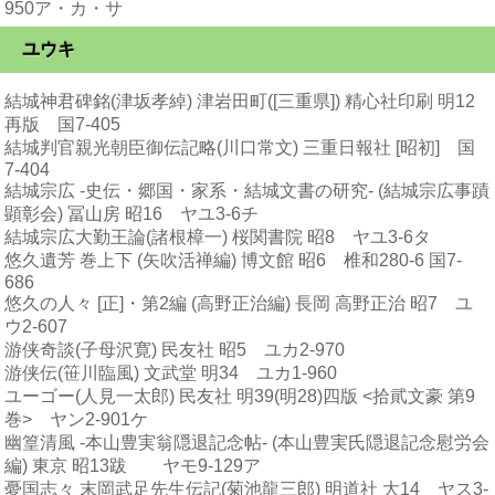
950ア・カ・サ
ユウキ
結城神君碑銘(津坂孝綽) 津岩田町([三重県]) 精心社印刷 明12
再版 国7-405
結城判官親光朝臣御伝記略(川口常文) 三重日報社 [昭初] 国
7-404
結城宗広 -史伝・郷国・家系・結城文書の研究- (結城宗広事蹟
顕彰会) 冨山房 昭16 ヤユ3-6チ
結城宗広大勤王論(諸根樟一) 桜関書院 昭8 ヤユ3-6タ
悠久遺芳 巻上下 (矢吹活禅編) 博文館 昭6 椎和280-6 国7-
686
悠久の人々 [正]・第2編 (高野正治編) 長岡 高野正治 昭7 ユ
ウ2-607
游侠奇談(子母沢寛) 民友社 昭5 ユカ2-970
游侠伝(笹川臨風) 文武堂 明34 ユカ1-960
ユーゴー(人見一太郎) 民友社 明39(明28)四版 <拾貮文豪 第9
巻> ヤン2-901ケ
幽篁清風 -本山豊実翁隠退記念帖- (本山豊実氏隠退記念慰労会
編) 東京 昭13跋 ヤモ9-129ア
憂国志々 末岡武足先生伝記(菊池龍三郎) 明道社 大14 ヤス3-