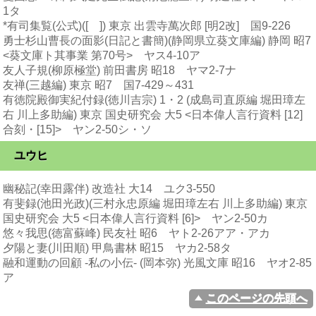
1タ
*有司集覧(公式)([ ]) 東京 出雲寺萬次郎 [明2改] 国9-226
勇士杉山曹長の面影(日記と書簡)(静岡県立葵文庫編) 静岡 昭7
<葵文庫ト其事業 第70号> ヤス4-10ア
友人子規(柳原極堂) 前田書房 昭18 ヤマ2-7ナ
友禅(三越編) 東京 昭7 国7-429～431
有徳院殿御実紀付録(徳川吉宗) 1・2 (成島司直原編 堀田璋左
右 川上多助編) 東京 国史研究会 大5 <日本偉人言行資料 [12]
合刻・[15]> ヤン2-50シ・ソ
ユウヒ
幽秘記(幸田露伴) 改造社 大14 ユク3-550
有斐録(池田光政)(三村永忠原編 堀田璋左右 川上多助編) 東京
国史研究会 大5 <日本偉人言行資料 [6]> ヤン2-50カ
悠々我思(徳富蘇峰) 民友社 昭6 ヤト2-26アア・アカ
夕陽と妻(川田順) 甲鳥書林 昭15 ヤカ2-58タ
融和運動の回顧 -私の小伝- (岡本弥) 光風文庫 昭16 ヤオ2-85
ア
このページの先頭へ