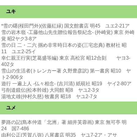
ユキ
*雪の曙(桜田門外)(佐藤紅緑) 国文館書店 明45 ユエ2-21ア
雪の岩木嶺 -工藤他山先生贈位報告祭紀念- (外崎覚) 東京 外崎
覚 昭2ヤク3-8ア
雪の日 二・二六 掴め非常時日本の姿(三宅忠典) 教材社 昭
11 ユエ2-25イ
幸仁親王行実(芝葛盛等編) 東京 高松宮 昭12合刻 ヤヨ3-
402タ
雪山の生活者(トレンカー著 久野豊彦訳) 第一書房 昭10 ヤ
ト2-906タ
遊行 一遍上人 -仏々相念- (吉川清) 紙硯社 昭19 ヤイ2-80ア
弓削道鏡伝(松本幹雄) 大同館 昭8 ヤユ2-3タ
湯地丈雄(仲村久慈) 牧書房 昭18 ヤユ2-7タ
ユメ
夢路の記(島本仲道「北洲」著 細井芙蓉画) 東京 無可亭 明
24 国7-486
由利公正(芳賀八弥) 八尾書店 明35 ヤユ7-2ア・アサ