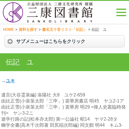
HOME
>
資料を探す
>
書名五十音リスト「伝記」
>
伝記 ユ
サブメニューはこちらをクリック
伝記 ユ
→
ユキ
遺言(大谷霊泉編) 洛陽社 大8 ユケ2-659
由比正雪(小泉策太郎「三申」) 裳華房書店 明45 ヤユ2-1ア
由比正雪(小泉策太郎「三申」) 裳華房 明29 <偉人史叢臨時発
刊> ヤン3-2ニ
遊学行路の記(松本亦太郎) 第一公論社 昭14 ヤマ2-28タ
幽学全書(高木千次郎著 田尻稲次郎編) 同文館 明44 キム3-