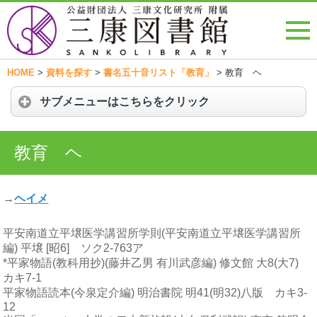
HOME
>
資料を探す
>
書名五十音リスト「教育」
>
教育 ヘ
サブメニューはこちらをクリック
教育 ヘ
→
ヘイメ
平安南道立平壌医学講習所学則(平安南道立平壌医学講習所
編) 平壌 [昭6] ソク2-763ア
*平家物語(教科用抄)(藤井乙男 有川武彦編) 修文館 大8(大7)
カキ7-1
平家物語読本(今泉定介編) 明治書院 明41(明32)八版 カキ3-
12