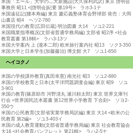
米国「エール」大学の二大新施設(大久保利武訳) 東京 啓明会
事務所 昭11 <[啓明会]紀要 第19号> ラホ3-1テ
米国遠征記(腰本寿編) 東京 慶応義塾体育会野球部 発売：大岡
山書店 昭4 ヘツ2-780
米国現代の教育(広田伝蔵) 明治図書 大14 ソユ2-221
米国職業指導概况(文部省普通学務局編) 文部省 昭2序 <社会
教育叢書 第18輯> ラハ3-13ツ
米国大学案内 上 (瀧本二郎) 欧米旅行案内社 昭13 ソク3-350
米国大学と日本学生(加藤藤治) 博文館 大7 ソユ1-650
ヘイコクノ
米国の学校課外教育(真田幸憲) 南光社 昭3 ソユ2-880
米国の学校教育と日本(太平洋問題調査会編) 東京 昭9 ソユ
3-901
米国の教育(篠原助市 河野清丸 瀬川頼太郎) 東京 世界文庫刊
行会 <世界国民読本叢書 第12世界小学教育 下合刻> ソヨ2-
350ウ
米国の公民教育(文部省実業学務局訳編) 東京 大14 <欧米の公
民教育 第2編> ソユ3-403イ
米国の成人教育運動(文部省普通学務局編) 東京 社会教育協会
大16 <社会教育パンフレット 第21輯> ラハ2-5ナ