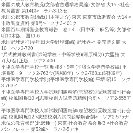
米国の成人教育概况(文部省普通学務局編) 文部省 大15 <社会
教育叢書 第14輯> ラハ3-13セ
米国の都市教育組織(川本宇之介) 東京 東京市政調査会 大14 <
市政調査資料 第8号> スナ3-401ク
米国百年期博覧会教育報告 巻1-4 (田中不二麻呂等) 文部省
明10木版 国11-6
米国野球遠征(早稲田大学野球部編) 野球界社 発売博文館 大
10 ヘツ2-720
*兵式教練教科書(師範学校・中等学校)(河原橘弥) 六盟館 大
7(大6)訂正版 ソア2-400
平壌医学専門学校一覧 昭和8・9年 (平壌医学専門学校編) 平
壌 昭8・9 ソク2-763ウ(昭和8年)･ソク2-763エ(昭和9年)
平壌医学専門学校学則(平壌医学専門学校編) 平壌 昭15 ソク
3-763イ
平壌医学専門学校入学試験問題精解(志望校別受験叢書刊行会
編) 校風閣 昭10 <[志望校別入試問題精解]合刻> ソア2-555ア
ソ
平壌医学専門学校入学試験問題精解(志望校別受験叢書刊行会
編) 校風閣 昭12 <志望校別入試問題精解合刻> ソア2-575ナ
米仏の教育状況(北沢種一) 東京 社会教育協会 昭3 <社会教育
パンフレット 第52輯> ラハ2-5アキ